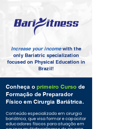
Increase your income
with the
only Bariatric specialization
focused on Physical Education in
Brazil!
Conheça o
primeiro Curso
de
Formação de Preparador
Físico em Cirurgia Bariátrica.
Conteúdo especializado em cirurgia
bariátrica, que visa formar e capacitar
educadores físicos para atuação em