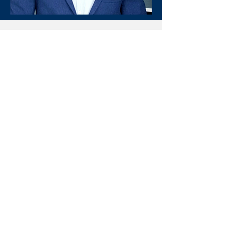
Graduated in Physical Education from
the State University of Pará (UEPA) in
2005, registered with the Regional
Council of Physical Education under
number 089845G/SP.
He holds a master's degree in
endocrinological sciences and a
specialization in exercise physiology,
both from the Federal University of São
Paulo (UNIFESP). He is a specialist in
Diabetes Education from the
International Diabetes Federation (IDF).
Member of the integrated health
committee of the International
Federation for the Surgery of Obesity
and Metabolic Disorders - IFSO.
Member of the Physical Health Center of
the Associated Specialties Committee